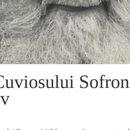
Cuviosului Sofron
ov