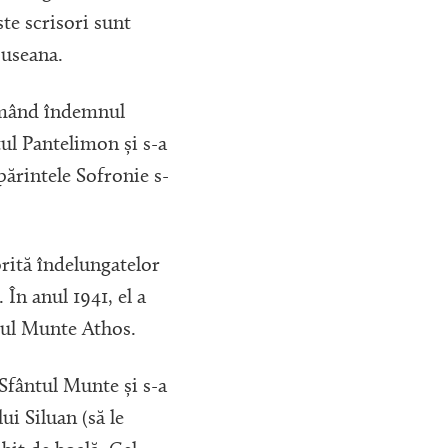
te scrisori sunt
puseana.
Urmând îndemnul
tul Pantelimon și s-a
 părintele Sofronie s-
rită îndelungatelor
 În anul 1941, el a
tul Munte Athos.
 Sfântul Munte și s-a
ui Siluan (să le