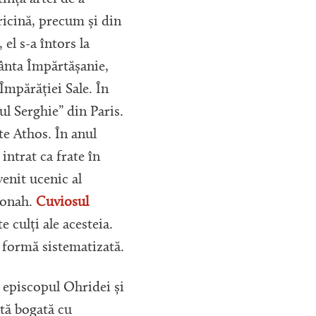
ricină, precum și din
el s-a întors la
fânta Împărtășanie,
Împărăției Sale. În
ul Serghie” din Paris.
nte Athos. În anul
intrat ca frate în
venit ucenic al
monah.
Cuviosul
e culți ale acesteia.
o formă sistematizată.
, episcopul Ohridei și
ntă bogată cu