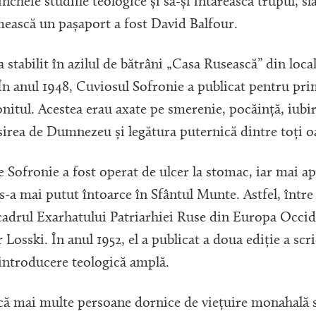
încheie studiile teologice și să-și întărească trupul, sl
imească un pașaport a fost David Balfour.
 stabilit în azilul de bătrâni „Casa Rusească” din local
În anul 1948, Cuviosul Sofronie a publicat pentru prim
onitul. Acestea erau axate pe smerenie, pocăință, iubi
sirea de Dumnezeu și legătura puternică dintre toți 
le Sofronie a fost operat de ulcer la stomac, iar mai ap
 s-a mai putut întoarce în Sfântul Munte. Astfel, între
n cadrul Exarhatului Patriarhiei Ruse din Europa Occi
Losski. În anul 1952, el a publicat a doua ediție a scri
 introducere teologică amplă.
 că mai multe persoane dornice de viețuire monahală 