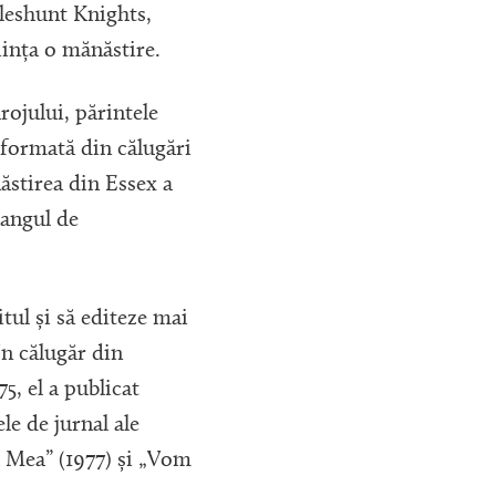
olleshunt Knights,
iința o mănăstire.
rojului, părintele
a formată din călugări
ăstirea din Essex a
rangul de
tul și să editeze mai
Un călugăr din
5, el a publicat
le de jurnal ale
a Mea” (1977) și „Vom