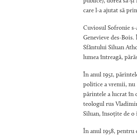
publice), dorea să-și 
care l-a ajutat să pr
Cuviosul Sofronie s-a
Genevieve des-Bois. 
Sfântului Siluan Ath
lumea întreagă, pără
În anul 1951, părinte
politice a vremii, nu
părintele a lucrat î
teologul rus Vladimir 
Siluan, însoțite de o
În anul 1958, pentru