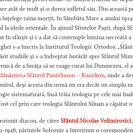
re atât de mult și-o dorea sufletul său. Din această p
 înțelege taina morții, în Sâmbăta Mare a anului 1924, 
 la ideile orientale. În ajunul Sfintelor Paști, după S
 în sfârșit și i-a dat să contemple lumina necreată a 
rghei s-a înscris la Institutul Teologic Ortodox „Sfânt
ărăsit studiile și s-a îndreptat hotărât spre Sfântul Mu
rnică de a învăța să se roage curat lui Dumnezeu, el a 
Mănăstirea Sfântul Pantelimon – Russikon
, unde a de
onitul, deși acesta din urmă nu era decât un simplu 
gie sistematizată, însă trăia teologia pe cele mai înalt
ost cel prin care teologia Sfântului Siluan a căpătat 
irotonit diacon, de către
Sfântul Nicolae Velimirovici
1932-1946, părintele Sofronie a întreținut o coresponde