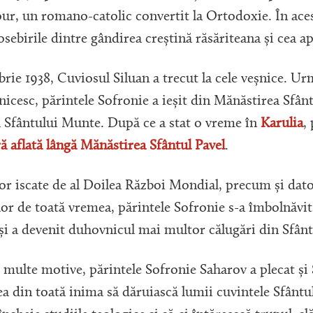
our, un romano-catolic convertit la Ortodoxie. În aces
ebirile dintre gândirea creștină răsăriteana și cea a
brie 1938, Cuviosul Siluan a trecut la cele veșnice. 
icesc, părintele Sofronie a ieșit din Mănăstirea Sfân
a Sfântului Munte. După ce a stat o vreme în
Karulia
,
ă aflată lângă Mănăstirea Sfântul Pavel
.
lor iscate de al Doilea Război Mondial, precum și dato
lor de toată vremea, părintele Sofronie s-a îmbolnăvit.
 și a devenit duhovnicul mai multor călugări din Sfân
 multe motive, părintele Sofronie Saharov a plecat și
rea din toată inima să dăruiască lumii cuvintele Sfântul