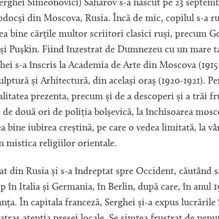
Serghei Simeonovici) Saharov s-a născut pe 23 septembr
docși din Moscova, Rusia. Încă de mic, copilul s-a ru
tea bine cărțile multor scriitori clasici ruși, precum 
și Pușkin. Fiind înzestrat de Dumnezeu cu un mare tal
ghei s-a înscris la Academia de Arte din Moscova (1915-1
ulptură și Arhitectură, din același oraș (1920-1921). Pe
alitatea prezenta, precum și de a descoperi și a trăi 
s de două ori de poliția bolșevică, la închisoarea mos
a bine iubirea creștină, pe care o vedea limitată, la vâ
 mistica religiilor orientale.
ecat din Rusia și s-a îndreptat spre Occident, căutând 
p în Italia și Germania, în Berlin, după care, în anul 19
ranța. În capitala franceză, Serghei și-a expus lucrăril
 atras atenția presei locale. Se simțea frustrat de nepu