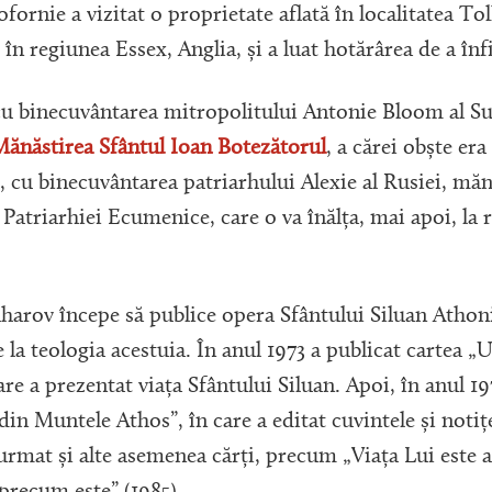
Sofornie a vizitat o proprietate aflată în localitatea T
în regiunea Essex, Anglia, și a luat hotărârea de a înf
 cu binecuvântarea mitropolitului Antonie Bloom al Su
ănăstirea Sfântul Ioan Botezătorul
, a cărei obște er
5, cu binecuvântarea patriarhului Alexie al Rusiei, măn
 Patriarhiei Ecumenice, care o va înălța, mai apoi, la 
harov începe să publice opera Sfântului Siluan Athoni
e la teologia acestuia. În anul 1973 a publicat cartea „
re a prezentat viața Sfântului Siluan. Apoi, în anul 197
din Muntele Athos”, în care a editat cuvintele și notițe
 urmat și alte asemenea cărți, precum „Viața Lui este 