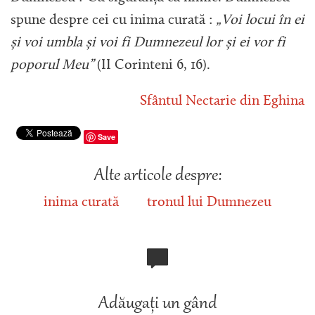
spune despre cei cu inima curată :
„Voi locui în ei
și voi umbla și voi fi Dumnezeul lor și ei vor fi
poporul Meu”
(II Corinteni 6, 16).
Sfântul Nectarie din Eghina
Save
Alte articole despre:
inima curată
tronul lui Dumnezeu
Adăugați un gând