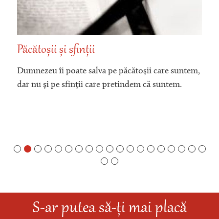
Păcătoșii și sfinții
Dumnezeu îi poate salva pe păcătoșii care suntem,
dar nu și pe sfinții care pretindem că suntem.
S-ar putea să-ți mai placă