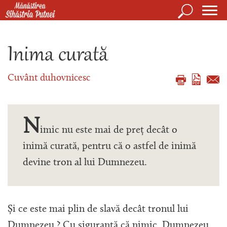
Mergi la conţinutul principal
Căutare
Form
Mănăstirea Sihăstria Putnei
de
Inima curată
căuta
Cuvânt duhovnicesc
N
imic nu este mai de preț decât o
inimă curată, pentru că o astfel de inimă
devine tron al lui Dumnezeu.
Și ce este mai plin de slavă decât tronul lui
Dumnezeu ? Cu siguranță că nimic. Dumnezeu