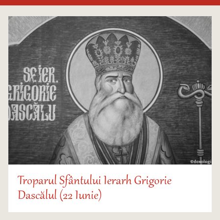
Troparul Sfântului Ierarh Grigorie
Dascălul (22 Iunie)