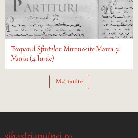
Troparul Sfintelor. Mironosițe Marta și
Maria (4 Iunie)
Mai multe
sihastriaputnei.ro