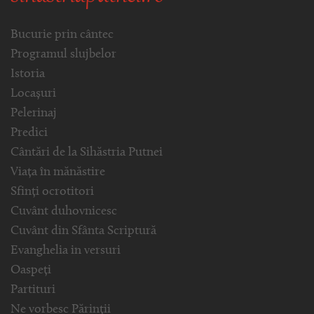
Bucurie prin cântec
Programul slujbelor
Istoria
Locașuri
Pelerinaj
Predici
Cântări de la Sihăstria Putnei
Viața în mănăstire
Sfinți ocrotitori
Cuvânt duhovnicesc
Cuvânt din Sfânta Scriptură
Evanghelia in versuri
Oaspeți
Partituri
Ne vorbesc Părinții