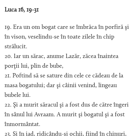
Luca 16, 19-31
19. Era un om bogat care se îmbrăca în porfiră şi
în vison, veselindu-se în toate zilele în chip
strălucit.
20. Iar un sărac, anume Lazăr, zăcea înaintea
porţii lui, plin de bube,
21. Poftind să se sature din cele ce cădeau de la
masa bogatului; dar şi câinii venind, lingeau
bubele lui.
22. Şi a murit săracul şi a fost dus de către îngeri
în sânul lui Avraam. A murit şi bogatul şi a fost
înmormântat.
23. Şi în iad, ridicându-şi ochii, fiind în chinuri,