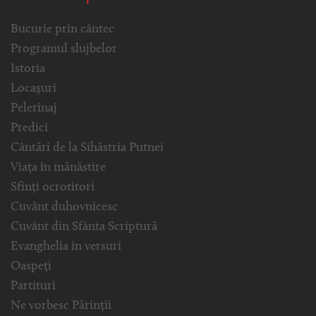
Bucurie prin cântec
Programul slujbelor
Istoria
Locașuri
Pelerinaj
Predici
Cântări de la Sihăstria Putnei
Viața în mănăstire
Sfinți ocrotitori
Cuvânt duhovnicesc
Cuvânt din Sfânta Scriptură
Evanghelia in versuri
Oaspeți
Partituri
Ne vorbesc Părinții