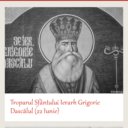
Troparul Sfântului Ierarh Grigorie
Dascălul (22 Iunie)