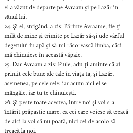
el a văzut de departe pe Avraam şi pe Lazăr în
sânul lui.
24. Şi el, strigând, a zis: Părinte Avraame, fie-ţi
milă de mine şi trimite pe Lazăr să-şi ude vârful
degetului în apă şi să-mi răcorească limba, căci
mă chinuiesc în această văpaie.
25. Dar Avraam a zis: Fiule, adu-ţi aminte că ai
primit cele bune ale tale în viaţa ta, şi Lazăr,
asemenea, pe cele rele; iar acum aici el se
mângâie, iar tu te chinuieşti.
26. Şi peste toate acestea, între noi şi voi s-a
întărit prăpastie mare, ca cei care voiesc să treacă
de aici la voi să nu poată, nici cei de acolo să
treacă la noi.