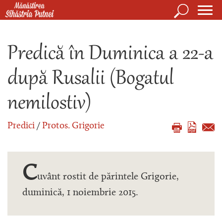
Mergi la conţinutul principal
Căutare
Form
Mănăstirea Sihăstria Putnei
de
Predică în Duminica a 22-a
căuta
după Rusalii (Bogatul
nemilostiv)
Predici
/
Protos. Grigorie
C
uvânt rostit de părintele Grigorie,
duminică, 1 noiembrie 2015.