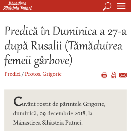
Mergi la conţinutul principal
Căutare
Form
Mănăstirea Sihăstria Putnei
de
Predică în Duminica a 27-a
căuta
după Rusalii (Tămăduirea
femeii gârbove)
Predici
/
Protos. Grigorie
C
uvânt rostit de părintele Grigorie,
duminică, 09 decembrie 2018, la
Mănăstirea Sihăstria Putnei.