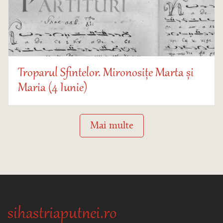
Troparul Sfintelor. Mironosițe Marta și
Maria (4 Iunie)
Mai multe
sihastriaputnei.ro