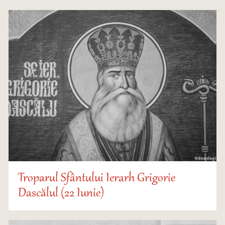
Troparul Sfântului Ierarh Grigorie
Dascălul (22 Iunie)