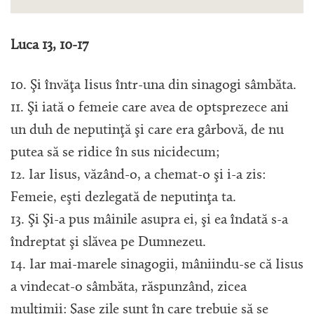
Luca 13, 10-17
10. Şi învăţa Iisus într-una din sinagogi sâmbăta.
11. Şi iată o femeie care avea de optsprezece ani
un duh de neputinţă şi care era gârbovă, de nu
putea să se ridice în sus nicidecum;
12. Iar Iisus, văzând-o, a chemat-o şi i-a zis:
Femeie, eşti dezlegată de neputinţa ta.
13. Şi Şi-a pus mâinile asupra ei, şi ea îndată s-a
îndreptat şi slăvea pe Dumnezeu.
14. Iar mai-marele sinagogii, mâniindu-se că Iisus
a vindecat-o sâmbăta, răspunzând, zicea
mulţimii: Şase zile sunt în care trebuie să se