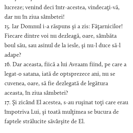
lucreze; venind deci într-acestea, vindecaţi-vă,
dar nu în ziua sâmbetei!
15. Iar Domnul i-a răspuns şi a zis: Făţarnicilor!
Fiecare dintre voi nu dezleagă, oare, sâmbăta
boul său, sau asinul de la iesle, şi nu-l duce să-l
adape?
16. Dar aceasta, fiică a lui Avraam fiind, pe care a
legat-o satana, iată de optsprezece ani, nu se
cuvenea, oare, să fie dezlegată de legătura
aceasta, în ziua sâmbetei?
17. Şi zicând El acestea, s-au ruşinat toţi care erau
împotriva Lui, şi toată mulţimea se bucura de
faptele strălucite săvârşite de El.