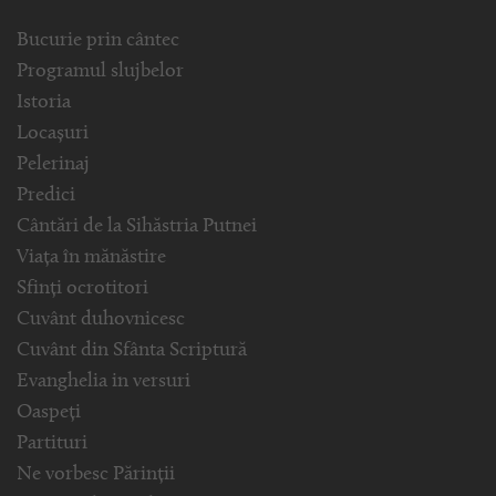
Bucurie prin cântec
Programul slujbelor
Istoria
Locașuri
Pelerinaj
Predici
Cântări de la Sihăstria Putnei
Viața în mănăstire
Sfinți ocrotitori
Cuvânt duhovnicesc
Cuvânt din Sfânta Scriptură
Evanghelia in versuri
Oaspeți
Partituri
Ne vorbesc Părinții