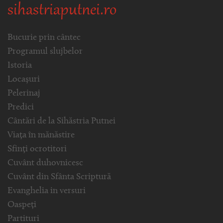
sihastriaputnei.ro
Bucurie prin cântec
Programul slujbelor
Istoria
Locașuri
Pelerinaj
Predici
Cântări de la Sihăstria Putnei
Viața în mănăstire
Sfinți ocrotitori
Cuvânt duhovnicesc
Cuvânt din Sfânta Scriptură
Evanghelia in versuri
Oaspeți
Partituri