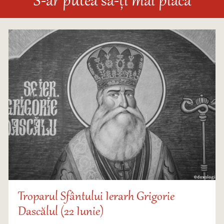
S-ar putea să-ți mai placă
Troparul Sfântului Ierarh Grigorie
Dascălul (22 Iunie)