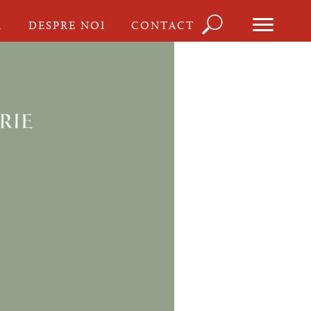
Căutare
I
DESPRE NOI
CONTACT
Formula
de
căutare