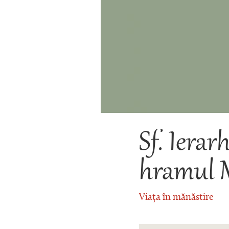
Sf. Ierar
hramul M
Viața în mănăstire