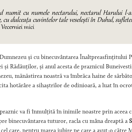
ind numit cu numele nectarului, nectarul Harului l-a
, cu dulceața cuvintelor tale veselești în Duhul, sufletel
 Vecerniei mici
nezeu și cu binecuvântarea Înaltpreasfințitului P
 și Rădăuților, și anul acesta de praznicul Buneivestir
zeu, mănăstirea noastră va îmbrăca haine de sărbăt
cita hotărâre a sihaștrilor de odinioară, a luat în ocrot
nic va fi înmulțită în inimile noastre prin aceea că
 spre binecuvântarea tuturor, racla cu mâna dreaptă a
S
, cel care, pentru marea iubire pe care a avut-o cătr