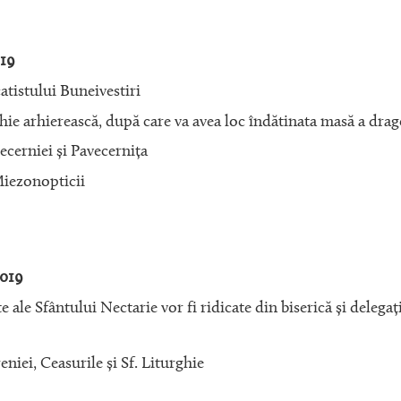
19
atistului Buneivestiri
hie arhierească, după care va avea loc îndătinata masă a drag
ecerniei și Pavecernița
Miezonopticii
019
 ale Sfântului Nectarie vor fi ridicate din biserică și delegați
eniei, Ceasurile și Sf. Liturghie