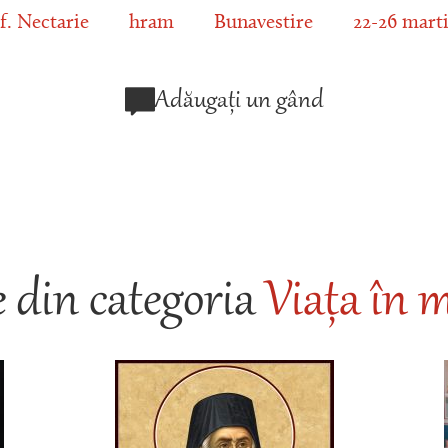
f. Nectarie
hram
Bunavestire
22-26 mart
Adăugați un gând
 din categoria
Viața în m