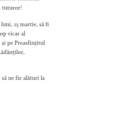
, tuturor!
ni, 25 martie, să îi
op vicar al
i pe Preasfințitul
ădăuților,
ă ne fie alături la