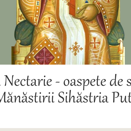
h Nectarie - oaspete de
ănăstirii Sihăstria Pu