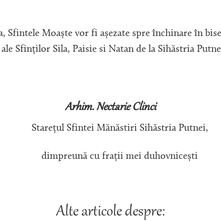
fintele Moaște vor fi așezate spre închinare în biser
ale Sfinților Sila, Paisie si Natan de la Sihăstria Putne
Arhim. Nectarie Clinci
ntei Mănăstiri Sihăstria Putnei,
cu frații mei duhovnicești
Alte articole despre: