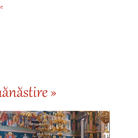
ie
ănăstire »