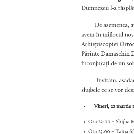
Dumnezeu l-a răsplăt
De asemenea, avem b
avem în mijlocul nost
Arhiepiscopiei Ortod
Părinte Damaschin Do
înconjurați de un sob
Invităm, așadar, pe 
slujbele ce se vor d
Vineri, 22 martie 
Ora 22:00 – Slujba 
Ora 23:00 – Taina Sf