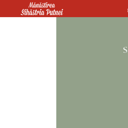
Mergi la conţinutul principal
Mănăstirea Sihăstria Putnei