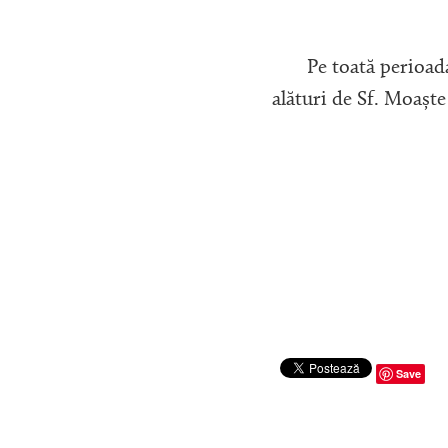
Pe toată perioada, S
alături de Sf. Moaște 
Starețul Sfi
dimpreună 
Save