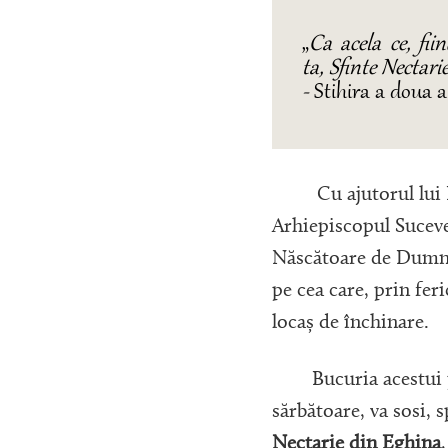
„
C
a acela ce, fi
ta,
Sfinte Nectarie
-
Stihira a doua a
Cu ajutorul lui Dum
Arhiepiscopul Sucevei
Născătoare de Dumne
pe cea care, prin feri
locaș de închinare.
Bucuria acestui praz
sărbătoare, va sosi,
Nectarie din Eghina