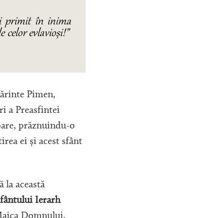
i primit în inima
e celor evlavioși
!”
ărinte Pimen,
i a Preasfintei
oare, prăznuindu-o
irea ei și acest sfânt
 la această
fântului Ierarh
e Maica Domnului,