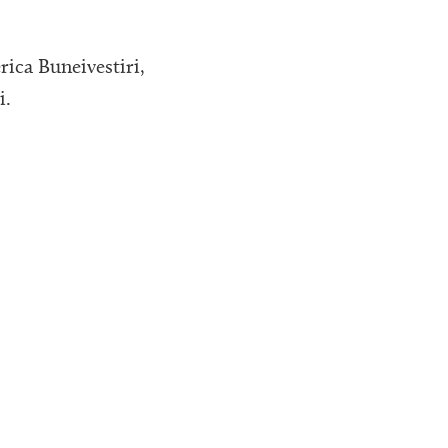
ica Buneivestiri,
i.