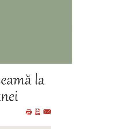
 seamă la
tnei