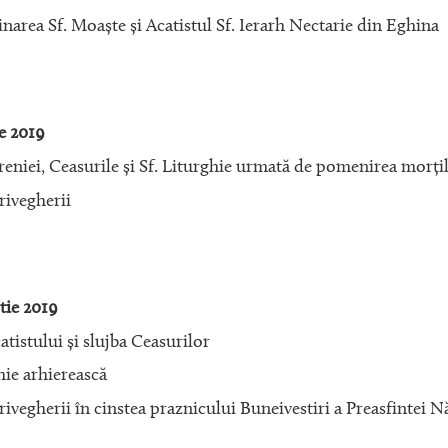
area Sf. Moaște și Acatistul Sf. Ierarh Nectarie din Eghina
e 2019
reniei, Ceasurile și Sf. Liturghie urmată de pomenirea morți
rivegherii
ie 2019
tistului și slujba Ceasurilor
hie arhierească
rivegherii în cinstea praznicului Buneivestiri a Preasfinte