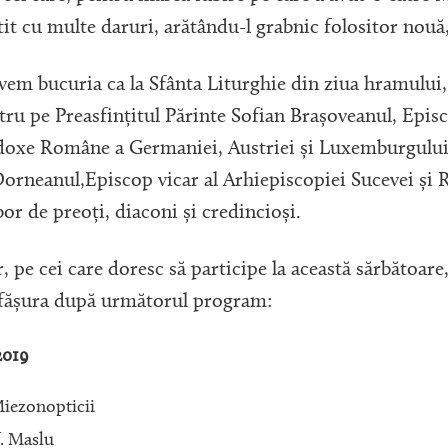
it cu multe daruri, arătându-l grabnic folositor nouă
ucuria ca la Sfânta Liturghie din ziua hramului, lu
ru pe Preasfințitul Părinte Sofian Brașoveanul, Episc
oxe Române a Germaniei, Austriei și Luxemburgului ș
rneanul,Episcop vicar al Arhiepiscopiei Sucevei și R
or de preoți, diaconi și credincioși.
cei care doresc să participe la această sărbătoare, s
esfășura după următorul program:
2019
Miezonopticii
. Maslu