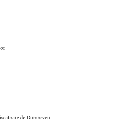
lor
i Născătoare de Dumnezeu