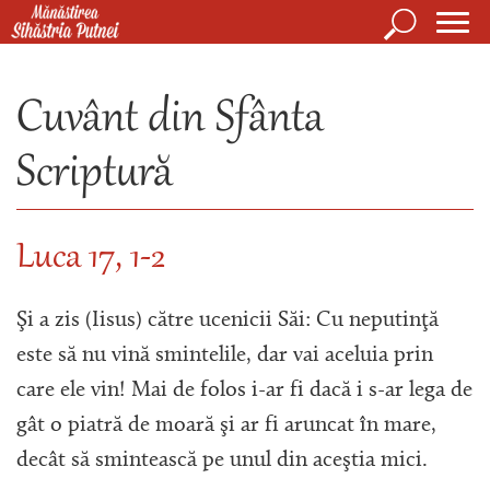
Mergi la conţinutul principal
Căutare
Form
Mănăstirea Sihăstria Putnei
de
Cuvânt din Sfânta
căuta
Scriptură
Luca 17, 1-2
Şi a zis (Iisus) către ucenicii Săi: Cu neputinţă
este să nu vină smintelile, dar vai aceluia prin
care ele vin! Mai de folos i-ar fi dacă i s-ar lega de
gât o piatră de moară şi ar fi aruncat în mare,
decât să smintească pe unul din aceştia mici.