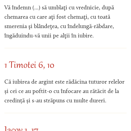
Vă îndemn (...) să umblaţi cu vrednicie, după
chemarea cu care aţi fost chemaţi, cu toată
smerenia şi blândeţea, cu îndelungă-răbdare,
îngăduindu-vă unii pe alţii în iubire.
1 Timotei 6, 10
Că iubirea de argint este rădăcina tuturor relelor
și cei ce au poftit-o cu înfocare au rătăcit de la
credință și s-au străpuns cu multe dureri.
Iacov 1, 17