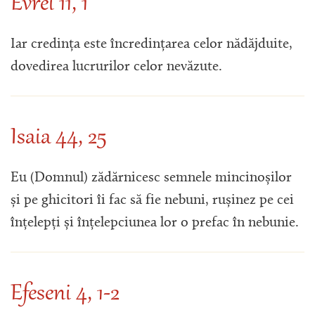
Evrei 11, 1
Iar credința este încredințarea celor nădăjduite,
dovedirea lucrurilor celor nevăzute.
Isaia 44, 25
Eu (Domnul) zădărnicesc semnele mincinoșilor
și pe ghicitori îi fac să fie nebuni, rușinez pe cei
înțelepți și înțelepciunea lor o prefac în nebunie.
Efeseni 4, 1-2