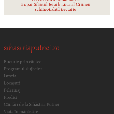
Pr. Dr. Doru Mihai Barna
tropar Sfântul Ierarh Luca al Crimeii
schimonahul nectarie
sihastriaputnei.ro
Bucurie prin cântec
Programul slujbelor
Istoria
Locașuri
Pelerinaj
Predici
Cântări de la Sihăstria Putnei
Viața în mănăstire