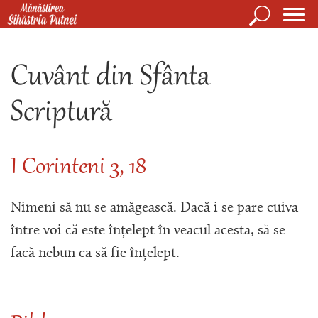
Mergi la conţinutul principal
Căutare
Form
Mănăstirea Sihăstria Putnei
de
Cuvânt din Sfânta
căuta
Scriptură
I Corinteni 3, 18
Nimeni să nu se amăgească. Dacă i se pare cuiva
între voi că este înțelept în veacul acesta, să se
facă nebun ca să fie înțelept.