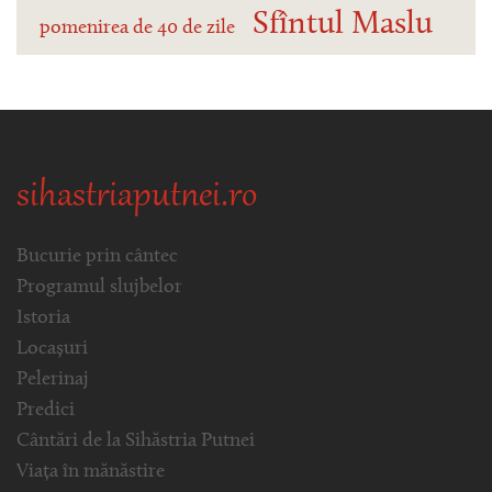
Sfîntul Maslu
pomenirea de 40 de zile
sihastriaputnei.ro
Bucurie prin cântec
Programul slujbelor
Istoria
Locașuri
Pelerinaj
Predici
Cântări de la Sihăstria Putnei
Viața în mănăstire