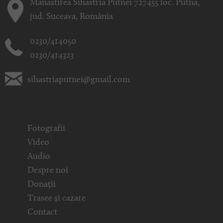
Mănăstirea Sihăstria Putnei 727455 loc. Putna,
jud. Suceava, România
0230/414050
0230/414323
sihastriaputnei@gmail.com
Fotografii
Video
Audio
Despre noi
Donații
Trasee și cazare
Contact