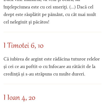
înţelepciunea este cu cei smeriţi. (...) Dacă cel
drept este răsplătit pe pământ, cu cât mai mult
cel nelegiuit şi păcătos!
I Timotei 6, 10
Că iubirea de argint este rădăcina tuturor relelor
și cei ce au poftit-o cu înfocare au rătăcit de la
credință și s-au străpuns cu multe dureri.
I Ioan 4, 20