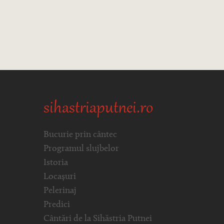
sihastriaputnei.ro
Bucurie prin cântec
Programul slujbelor
Istoria
Locașuri
Pelerinaj
Predici
Cântări de la Sihăstria Putnei