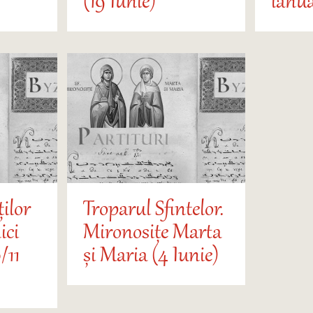
(19 Iunie)
ianua
ților
Troparul Sfintelor.
ici
Mironosițe Marta
/11
și Maria (4 Iunie)