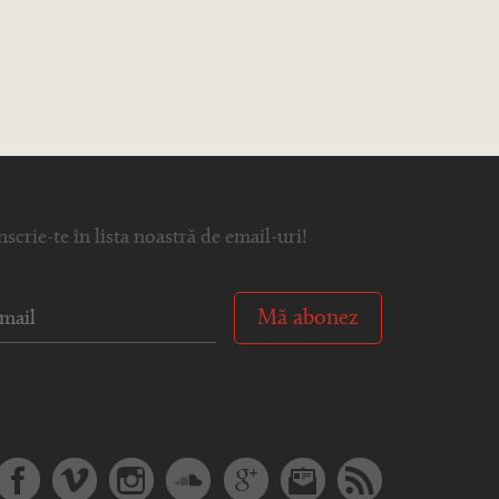
nscrie-te în lista noastră de email-uri!
Mă abonez