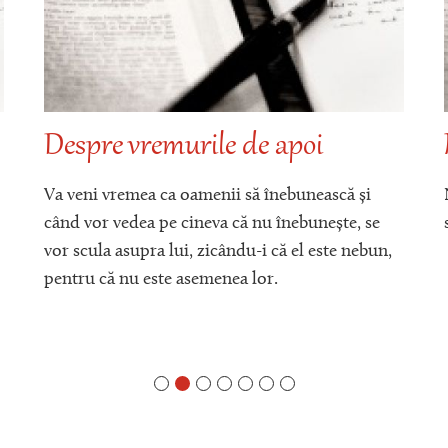
Nașterea Domnului
Nașterea lui Hristos este singurul lucru nou sub
soare (după zidirea lumii).