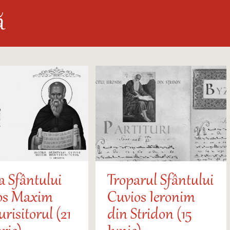
ă
a Sfântului
Troparul Sfântului
os Maxim
Cuvios Ieronim
risitorul (21
din Stridon (15