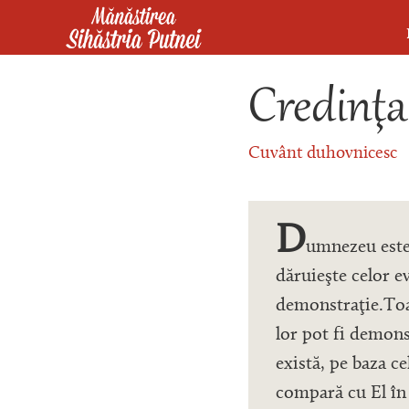
Mergi la conţinutul principal
Mănăstirea Sihăstria Putnei
Credinţa
Cuvânt duhovnicesc
D
umnezeu este 
dăruieşte celor e
demonstraţie.Toat
lor pot fi demon
există, pe baza ce
compară cu El în 