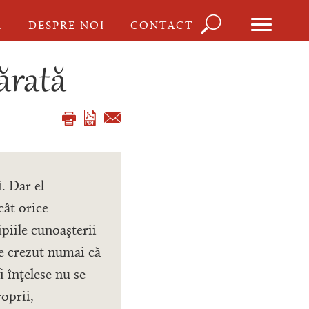
Căutare
I
DESPRE NOI
CONTACT
Formula
de
ărată
căutare
. Dar el
cât orice
piile cunoaşterii
e crezut numai că
i înţelese nu se
oprii,