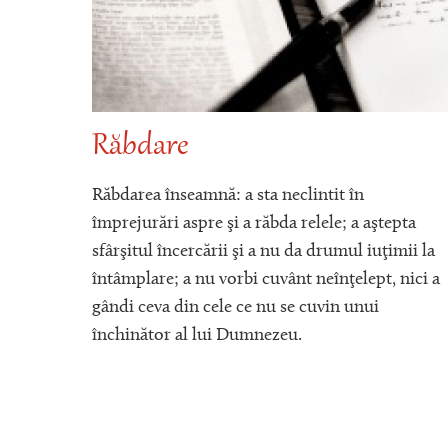
Despre vremurile de apoi
Va veni vremea ca oamenii să înebunească și
pta
când vor vedea pe cineva că nu înebunește, se
mii la
vor scula asupra lui, zicându-i că el este nebun,
 nici a
pentru că nu este asemenea lor.