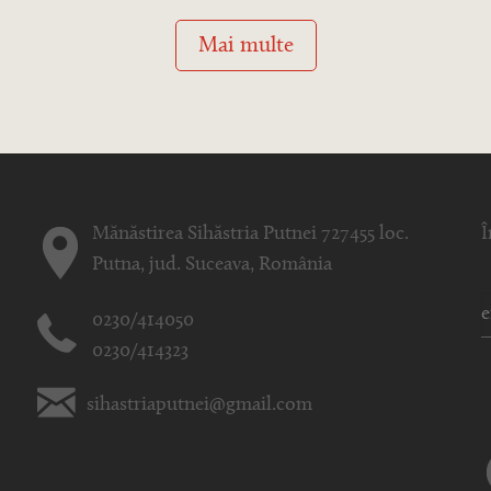
Mai multe
Mănăstirea Sihăstria Putnei 727455 loc.
Î
Putna, jud. Suceava, România
0230/414050
0230/414323
sihastriaputnei@gmail.com