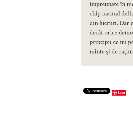
împreunate în mod
chip natural defi
din lucruri. Dar 
decât orice demon
principii ce nu p
minte şi de raţiu
Save