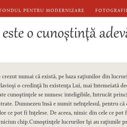
FONDUL PENTRU MODERNIZARE
FOTOGRAFI
 este o cunoştinţă adev
crezut numai că există, pe baza raţiunilor din lucruri
vlavioşi o credinţă în existenţa Lui, mai întemeiată de
e cunoştinţele se numesc inteligibile, întrucât princi
strate. Dumnezeu însă e numit neînţelesul, pentru că 
lor ce pot fi înţelese. De aceea, nimic din cele ce pot f
niciun chip.Cunoştinţele lucrurilor îşi au raţiunile pr