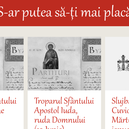
S-ar putea să-ți mai plac
tului
Troparul Sfântului
Slujb
ae
Apostol Iuda,
Cuvi
ruda Domnului
Mărtu