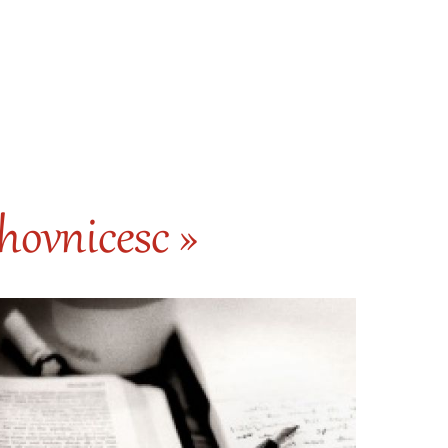
ovnicesc »