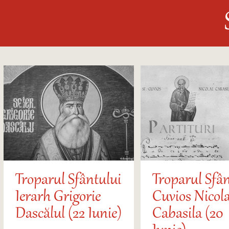
Troparul Sfântului
Troparul Sfân
Ierarh Grigorie
Cuvios Nicol
Dascălul (22 Iunie)
Cabasila (20