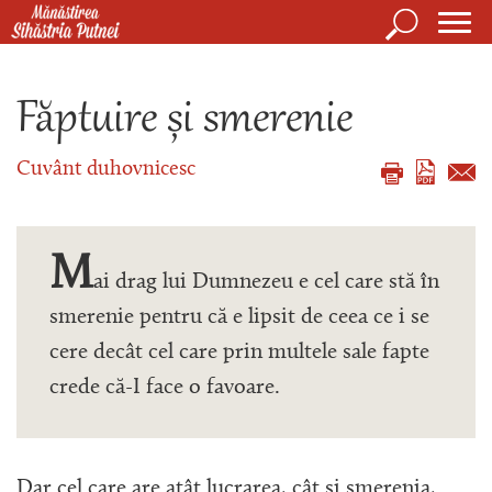
Mergi la conţinutul principal
Căutare
Form
Mănăstirea Sihăstria Putnei
de
Făptuire și smerenie
căuta
Cuvânt duhovnicesc
M
ai drag lui Dumnezeu e cel care stă în
smerenie pentru că e lipsit de ceea ce i se
cere decât cel care prin multele sale fapte
crede că-I face o favoare.
Dar cel care are atât lucrarea, cât și smerenia,