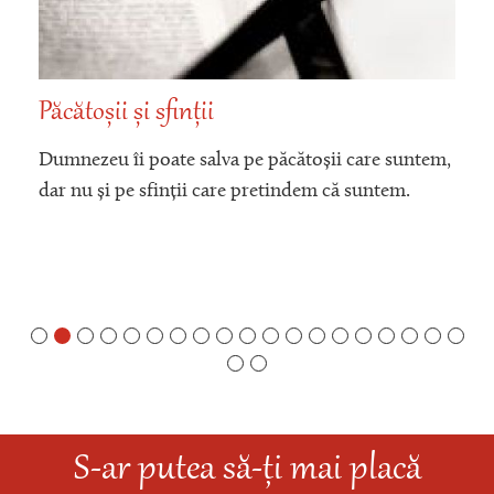
Păcătoșii și sfinții
Dumnezeu îi poate salva pe păcătoșii care suntem,
dar nu și pe sfinții care pretindem că suntem.
S-ar putea să-ți mai placă