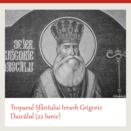
Troparul Sfântului Ierarh Grigorie
Dascălul (22 Iunie)