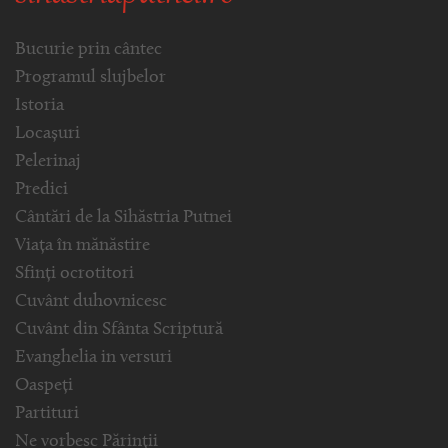
Bucurie prin cântec
Programul slujbelor
Istoria
Locașuri
Pelerinaj
Predici
Cântări de la Sihăstria Putnei
Viața în mănăstire
Sfinți ocrotitori
Cuvânt duhovnicesc
Cuvânt din Sfânta Scriptură
Evanghelia in versuri
Oaspeți
Partituri
Ne vorbesc Părinții