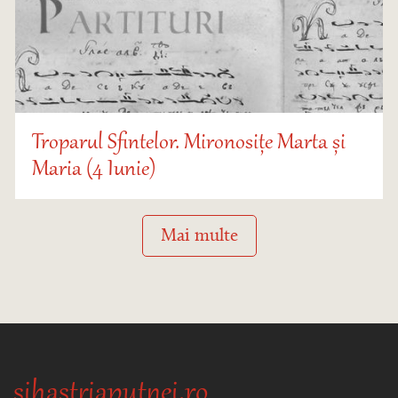
Troparul Sfintelor. Mironosițe Marta și
Maria (4 Iunie)
Mai multe
sihastriaputnei.ro