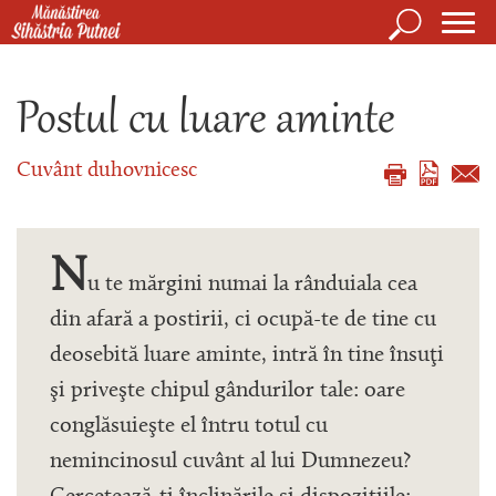
Mergi la conţinutul principal
Căutare
Form
Mănăstirea Sihăstria Putnei
de
Postul cu luare aminte
căuta
Cuvânt duhovnicesc
N
u te mărgini numai la rânduiala cea
din afară a postirii, ci ocupă-te de tine cu
deosebită luare aminte, intră în tine însuţi
şi priveşte chipul gândurilor tale: oare
conglăsuieşte el întru totul cu
nemincinosul cuvânt al lui Dumnezeu?