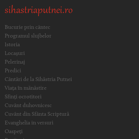
sihastriaputnei.ro
Bucurie prin cântec
Programul slujbelor
Istoria
Locașuri
Pelerinaj
Predici
Cântări de la Sihăstria Putnei
Viața în mănăstire
Sfinți ocrotitori
Cuvânt duhovnicesc
Cuvânt din Sfânta Scriptură
Evanghelia in versuri
Oaspeți