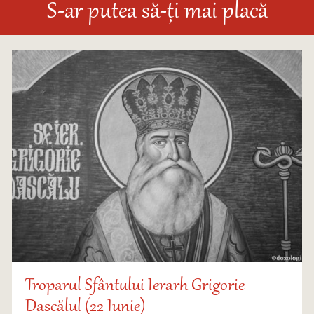
S-ar putea să-ți mai placă
Troparul Sfântului Ierarh Grigorie
Dascălul (22 Iunie)