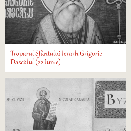
Troparul Sfântului Ierarh Grigorie
Dascălul (22 Iunie)