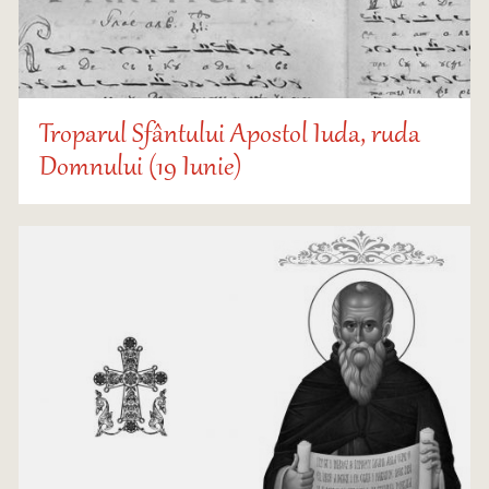
Troparul Sfântului Apostol Iuda, ruda
Domnului (19 Iunie)