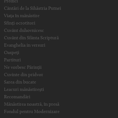
Predici
Cântări de la Sihăstria Putnei
Viața în mănăstire
Sfinți ocrotitori
Cuvânt duhovnicesc
Cuvânt din Sfânta Scriptură
Evanghelia in versuri
Oaspeți
Partituri
Ne vorbesc Părinții
Cuvinte din pridvor
Sarea din bucate
Leacuri mănăstirești
Recomandări
Mănăstirea noastră, în presă
Fondul pentru Modernizare