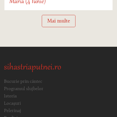
Maria (4 Iunie)
Mai multe
sihastriaputnei.ro
Bucurie prin cântec
Programul slujbelor
Istoria
Locașuri
Pelerinaj