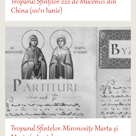
Troparul Sfinților 222 de Mucenici din
China (10/11 Iunie)
Troparul Sfintelor. Mironosițe Marta și