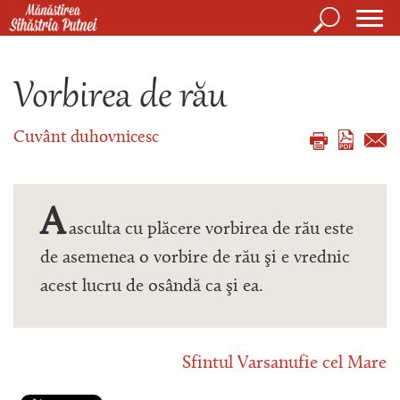
Mergi la conţinutul principal
Căutare
Form
Mănăstirea Sihăstria Putnei
de
Vorbirea de rău
căuta
Cuvânt duhovnicesc
A
asculta cu plăcere vorbirea de rău este
de asemenea o vorbire de rău şi e vrednic
acest lucru de osândă ca şi ea.
Sfintul Varsanufie cel Mare