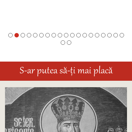
S-ar putea să-ți mai placă