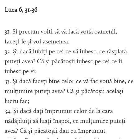
Luca 6, 31-36
31. Și precum voiți să vă facă vouă oamenii,
faceți-le și voi asemenea.
32. Și dacă iubiți pe cei ce vă iubesc, ce răsplată
puteți avea? Că și păcătoșii iubesc pe cei ce îi
iubesc pe ei;
33. Și dacă faceți bine celor ce vă fac vouă bine, ce
mulțumire puteți avea? Că și păcătoșii același
lucru fac;
34. Și dacă dați împrumut celor de la cara
nădăjduiți să luați înapoi, ce mulțumire puteți
avea? Că și păcătoșii dau cu împrumut