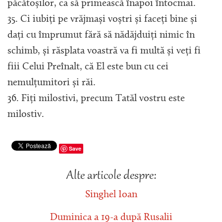
păcătoșilor, ca să primească înapoi întocmai.
35. Ci iubiți pe vrăjmași voștri și faceți bine și
dați cu împrumut fără să nădăjduiți nimic în
schimb, și răsplata voastră va fi multă și veți fi
fiii Celui Preînalt, că El este bun cu cei
nemulțumitori și răi.
36. Fiți milostivi, precum Tatăl vostru este
milostiv.
Save
Alte articole despre:
Singhel Ioan
Duminica a 19-a după Rusalii