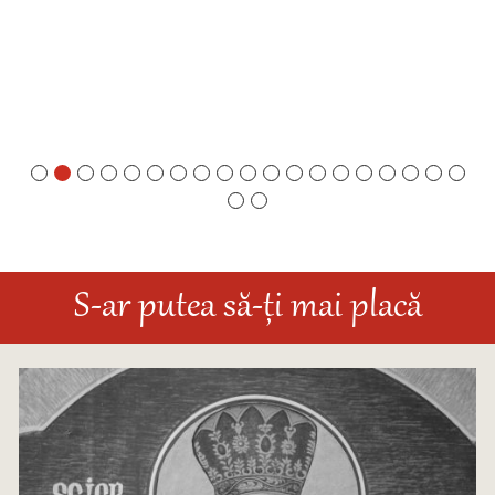
S-ar putea să-ți mai placă