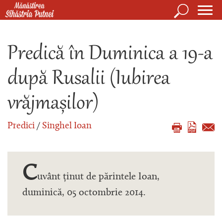
Mergi la conţinutul principal
Căutare
Form
Mănăstirea Sihăstria Putnei
de
Predică în Duminica a 19-a
căuta
după Rusalii (Iubirea
vrăjmașilor)
Predici
/
Singhel Ioan
C
uvânt ținut de părintele Ioan,
duminică, 05 octombrie 2014.