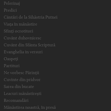
Pelerinaj
Predici
Cântări de la Sihăstria Putnei
Viața în mănăstire
Sfinți ocrotitori
Cuvânt duhovnicesc
Cuvânt din Sfânta Scriptură
Evanghelia in versuri
Oaspeți
Partituri
Ne vorbesc Părinții
Cuvinte din pridvor
Sarea din bucate
Leacuri mănăstirești
Recomandări
Mănăstirea noastră, în presă