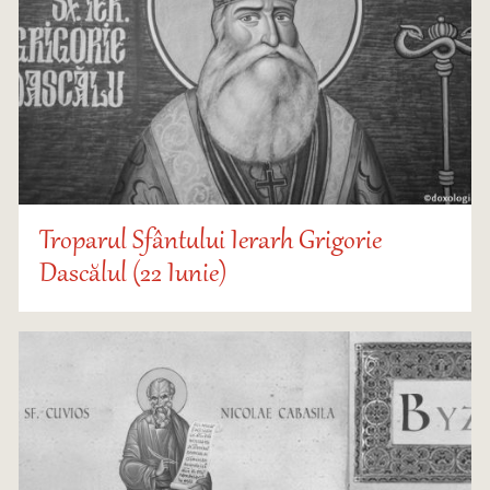
Troparul Sfântului Ierarh Grigorie
Dascălul (22 Iunie)