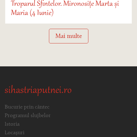
Troparul Sfintelor. Mironosițe Marta și
Maria (4 Iunie)
Mai multe
sihastriaputnei.ro
Bucurie prin cântec
Programul slujbelor
Istoria
Locașuri