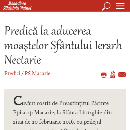
Mergi la conţinutul principal
Căutare
Form
Mănăstirea Sihăstria Putnei
de
Predică la aducerea
căuta
moaştelor Sfântului Ierarh
Nectarie
Predici
/
PS Macarie
C
uvânt rostit de Preasfinţitul Părinte
Episcop Macarie, la Sfânta Liturghie din
ziua de 20 februarie 2016, cu prilejul