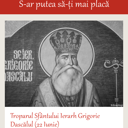
S-ar putea să-ți mai placă
Troparul Sfântului Ierarh Grigorie
Dascălul (22 Iunie)