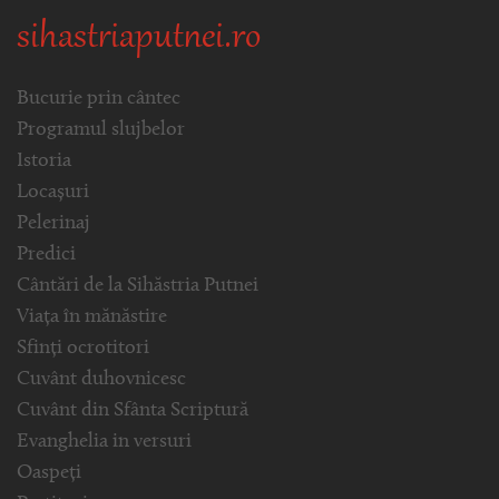
sihastriaputnei.ro
Bucurie prin cântec
Programul slujbelor
Istoria
Locașuri
Pelerinaj
Predici
Cântări de la Sihăstria Putnei
Viața în mănăstire
Sfinți ocrotitori
Cuvânt duhovnicesc
Cuvânt din Sfânta Scriptură
Evanghelia in versuri
Oaspeți