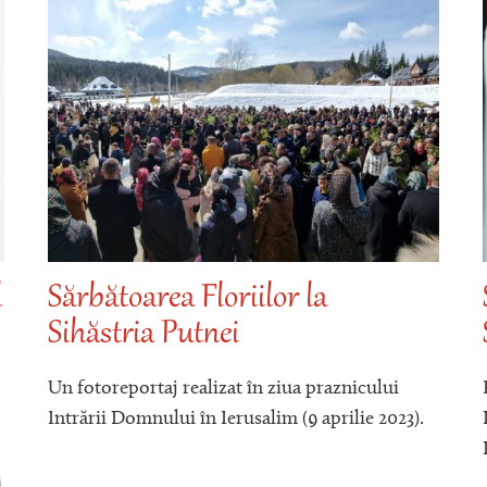
l
Sărbătoarea Floriilor la
Sihăstria Putnei
Un fotoreportaj realizat în ziua praznicului
Intrării Domnului în Ierusalim (9 aprilie 2023).
i