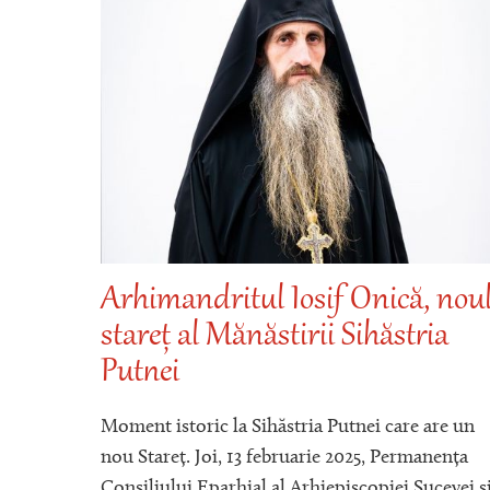
Arhimandritul Iosif Onică, nou
stareț al Mănăstirii Sihăstria
EI
Putnei
Moment istoric la Sihăstria Putnei care are un
nou Stareț. Joi, 13 februarie 2025, Permanența
Consiliului Eparhial al Arhiepiscopiei Sucevei ș