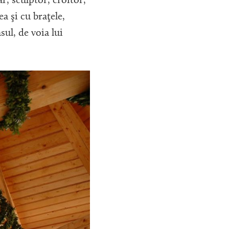
r, sculptor, croitor,
a şi cu braţele,
sul, de voia lui