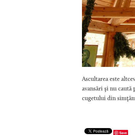
Ascultarea este altc
avansări şi nu caută 
cugetului din simţăm
Save