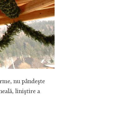
norme, nu pândeşte
eală, liniştire a