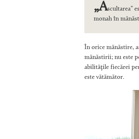
„A
scultarea” e
monah în mănăst
În orice mănăstire, a
mănăstirii; nu este pe
abilităţile fiecărei p
este vătămător.