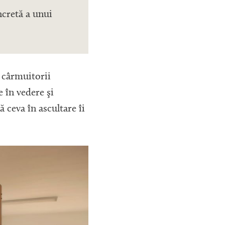
ncretă a unui
e cârmuitorii
e în vedere şi
ă ceva în ascultare îi