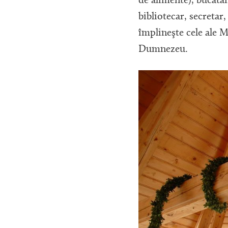
de alimente), bucătar
bibliotecar, secretar
împlineşte cele ale M
Dumnezeu.