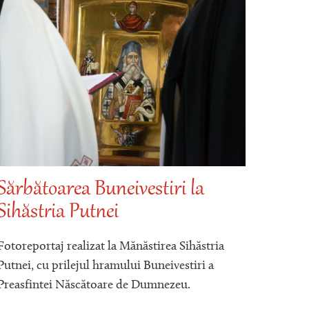
Sărbătoarea Buneivestiri la
Sihăstria Putnei
Moaș
Nect
Fotoreportaj realizat la Mănăstirea Sihăstria
Putn
Putnei, cu prilejul hramului Buneivestiri a
Preasfintei Născătoare de Dumnezeu.
„
C
a a