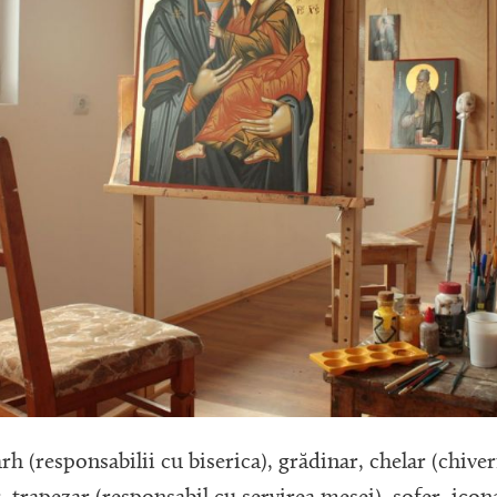
arh (responsabilii cu biserica), grădinar, chelar (chive