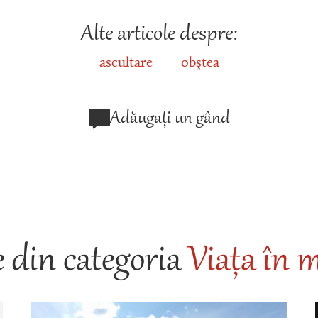
Alte articole despre:
ascultare
obştea
Adăugați un gând
 din categoria
Viața în m