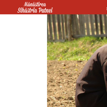
Mergi la conţinutul principal
Mănăstirea Sihăstria Putnei