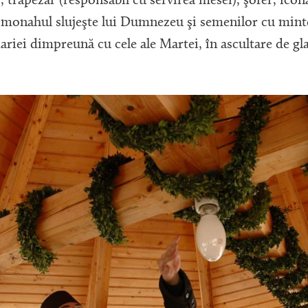
, trapezar (responsabil cu servirea mesei), şofer, icona
, monahul slujeşte lui Dumnezeu şi semenilor cu minte
ariei dimpreună cu cele ale Martei, în ascultare de gla