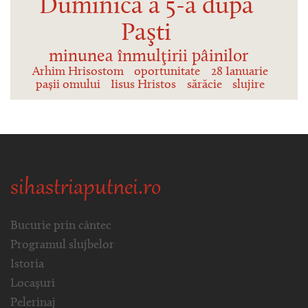
Duminica a 5-a după
Paşti
minunea înmulţirii pâinilor
Arhim Hrisostom
oportunitate
28 Ianuarie
pașii omului
Iisus Hristos
sărăcie
slujire
sihastriaputnei.ro
Bucurie prin cântec
Programul slujbelor
Istoria
Locașuri
Pelerinaj