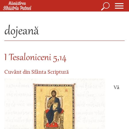
Mergi la conţinutul principal
Căutare
Form
Mănăstirea Sihăstria Putnei
de
dojeană
căuta
I Tesaloniceni 5,14
Cuvânt din Sfânta Scriptură
Vă