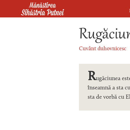
Mergi la conţinutul principal
Mănăstirea Sihăstria Putnei
Rugăciu
Cuvânt duhovnicesc
R
ugăciunea est
înseamnă a sta cu
sta de vorbă cu El