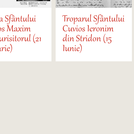
a Sfântului
Troparul Sfântului
os Maxim
Cuvios Ieronim
risitorul (21
din Stridon (15
rie)
Iunie)