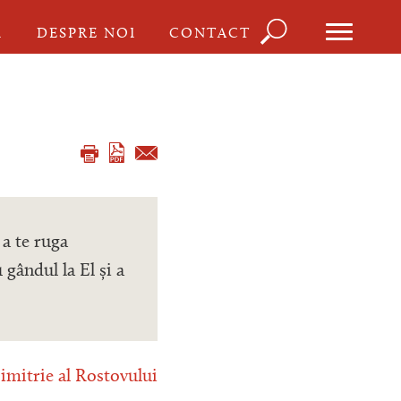
Căutare
I
DESPRE NOI
CONTACT
Formula
de
căutare
a te ruga
gândul la El și a
imitrie al Rostovului