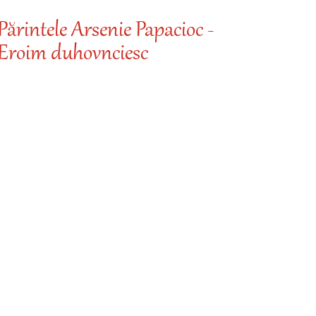
Părintele Arsenie Papacioc -
Eroim duhovnciesc
Desp
Cine iu