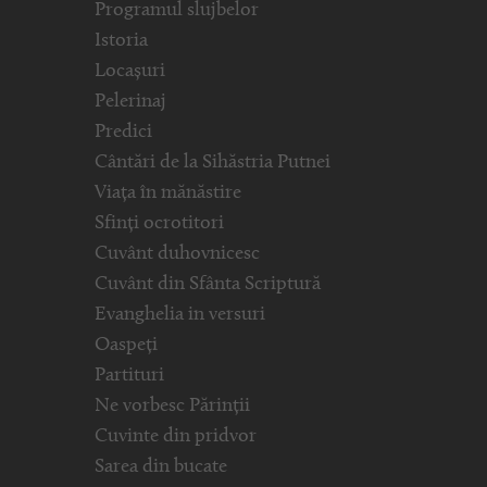
Programul slujbelor
Istoria
Locașuri
Pelerinaj
Predici
Cântări de la Sihăstria Putnei
Viața în mănăstire
Sfinți ocrotitori
Cuvânt duhovnicesc
Cuvânt din Sfânta Scriptură
Evanghelia in versuri
Oaspeți
Partituri
Ne vorbesc Părinții
Cuvinte din pridvor
Sarea din bucate