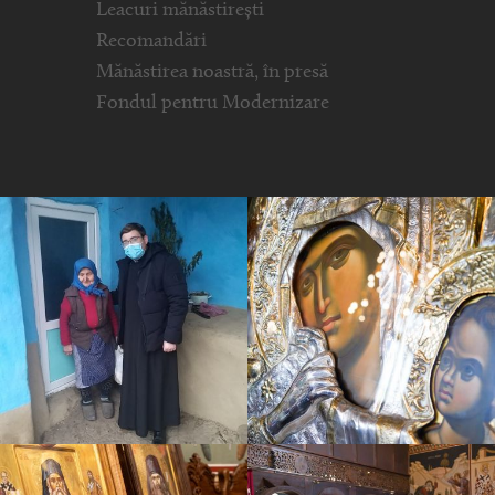
Leacuri mănăstirești
Recomandări
Mănăstirea noastră, în presă
Fondul pentru Modernizare