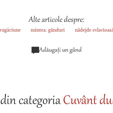
Alte articole despre:
rugăciune
mintea. gânduri
nădejde evlavioas
Adăugați un gând
din categoria
Cuvânt duh