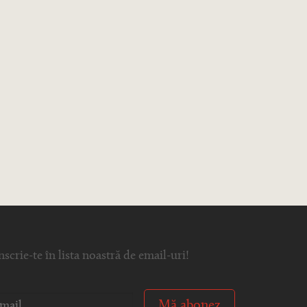
nscrie-te în lista noastră de email-uri!
Mă abonez