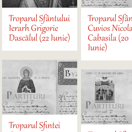
Troparul Sfântului
Troparul Sfân
Ierarh Grigorie
Cuvios Nicol
Dascălul (22 Iunie)
Cabasila (20
Iunie)
Troparul Sfintei