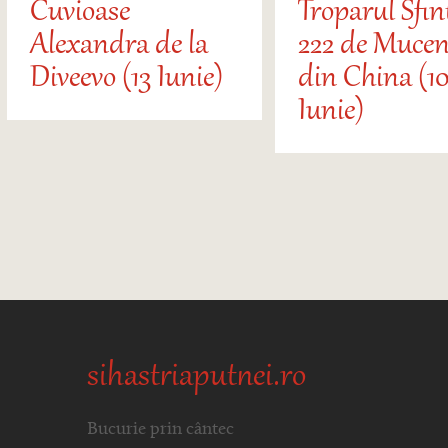
Cuvioase
Troparul Sfin
Alexandra de la
222 de Mucen
Diveevo (13 Iunie)
din China (10
Iunie)
sihastriaputnei.ro
Bucurie prin cântec