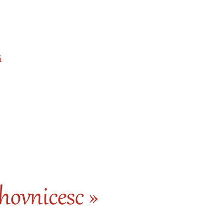
ă
ovnicesc »