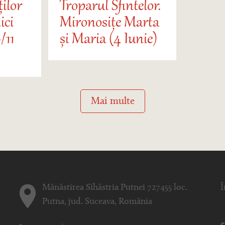
ților
Troparul Sfintelor.
ici
Mironosițe Marta
/11
și Maria (4 Iunie)
Mai multe
Mănăstirea Sihăstria Putnei 727455 loc.
Î
Putna, jud. Suceava, România