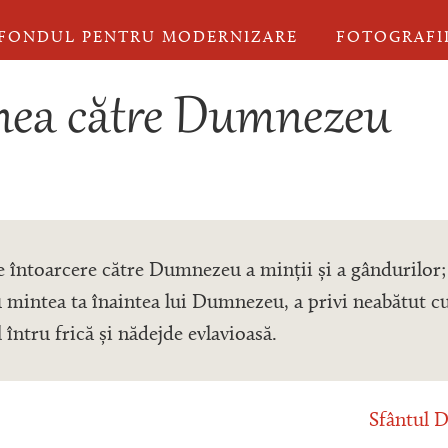
FONDUL PENTRU MODERNIZARE
FOTOGRAFI
nea către Dumnezeu
e întoarcere către Dumnezeu a minții și a gândurilor; 
 mintea ta înaintea lui Dumnezeu, a privi neabătut cu 
 întru frică și nădejde evlavioasă.
Sfântul D