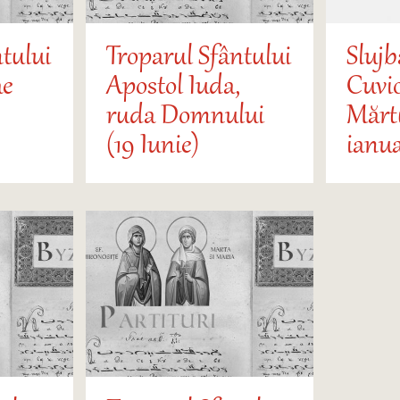
tului
Troparul Sfântului
Slujb
ae
Apostol Iuda,
Cuvi
ruda Domnului
Mărtu
(19 Iunie)
ianua